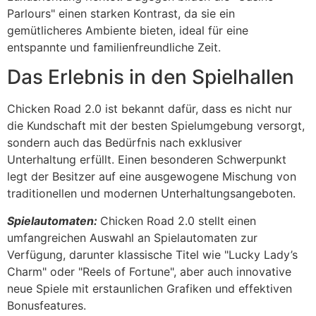
Parlours" einen starken Kontrast, da sie ein
gemütlicheres Ambiente bieten, ideal für eine
entspannte und familienfreundliche Zeit.
Das Erlebnis in den Spielhallen
Chicken Road 2.0 ist bekannt dafür, dass es nicht nur
die Kundschaft mit der besten Spielumgebung versorgt,
sondern auch das Bedürfnis nach exklusiver
Unterhaltung erfüllt. Einen besonderen Schwerpunkt
legt der Besitzer auf eine ausgewogene Mischung von
traditionellen und modernen Unterhaltungsangeboten.
Spielautomaten:
Chicken Road 2.0 stellt einen
umfangreichen Auswahl an Spielautomaten zur
Verfügung, darunter klassische Titel wie "Lucky Lady’s
Charm" oder "Reels of Fortune", aber auch innovative
neue Spiele mit erstaunlichen Grafiken und effektiven
Bonusfeatures.