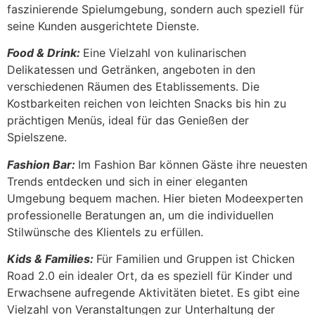
faszinierende Spielumgebung, sondern auch speziell für
seine Kunden ausgerichtete Dienste.
Food & Drink:
Eine Vielzahl von kulinarischen
Delikatessen und Getränken, angeboten in den
verschiedenen Räumen des Etablissements. Die
Kostbarkeiten reichen von leichten Snacks bis hin zu
prächtigen Menüs, ideal für das Genießen der
Spielszene.
Fashion Bar:
Im Fashion Bar können Gäste ihre neuesten
Trends entdecken und sich in einer eleganten
Umgebung bequem machen. Hier bieten Modeexperten
professionelle Beratungen an, um die individuellen
Stilwünsche des Klientels zu erfüllen.
Kids & Families:
Für Familien und Gruppen ist Chicken
Road 2.0 ein idealer Ort, da es speziell für Kinder und
Erwachsene aufregende Aktivitäten bietet. Es gibt eine
Vielzahl von Veranstaltungen zur Unterhaltung der