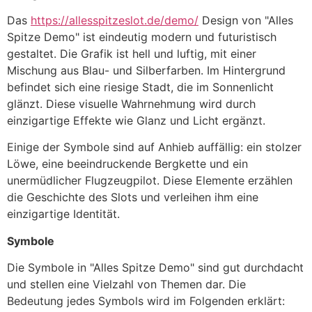
Das
https://allesspitzeslot.de/demo/
Design von "Alles
Spitze Demo" ist eindeutig modern und futuristisch
gestaltet. Die Grafik ist hell und luftig, mit einer
Mischung aus Blau- und Silberfarben. Im Hintergrund
befindet sich eine riesige Stadt, die im Sonnenlicht
glänzt. Diese visuelle Wahrnehmung wird durch
einzigartige Effekte wie Glanz und Licht ergänzt.
Einige der Symbole sind auf Anhieb auffällig: ein stolzer
Löwe, eine beeindruckende Bergkette und ein
unermüdlicher Flugzeugpilot. Diese Elemente erzählen
die Geschichte des Slots und verleihen ihm eine
einzigartige Identität.
Symbole
Die Symbole in "Alles Spitze Demo" sind gut durchdacht
und stellen eine Vielzahl von Themen dar. Die
Bedeutung jedes Symbols wird im Folgenden erklärt: