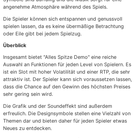
angenehme Atmosphäre während des Spiels.
Die Spieler können sich entspannen und genussvoll
spielen lassen, da es keine übermäßige Betrachtung
oder Eile gibt bei jedem Spielzug.
Überblick
Insgesamt bietet "Alles Spitze Demo" eine reiche
Auswahl an Funktionen für jeden Level von Spielern. Es
ist ein Slot mit hoher Volatilität und einer RTP, die sehr
attraktiv ist. Der Spieler kann sich voraussetzen lassen,
dass die Chance auf den Gewinn des höchsten Preises
sehr gering sein wird.
Die Grafik und der Soundeffekt sind außerdem
erfreulich. Die Designsymbole stellen eine Vielzahl von
Themen dar und bieten daher für jeden Spieler etwas
Neues zu entdecken.