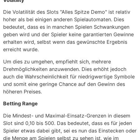
Volatility
Die Volatilität des Slots "Alles Spitze Demo" ist relativ
hoher als bei einigen anderen Spielautomaten. Dies
bedeutet, dass es in manchen Spielen Schwankungen
geben wird und der Spieler keine garantierten Gewinne
erhalten wird, selbst wenn das gewünschte Ergebnis
erreicht wurde.
Um dies zu umgehen, empfiehlt sich, mehrere
Drehmöglichkeiten anzuwenden. Dies erhöht jedoch
auch die Wahrscheinlichkeit für niedrigwertige Symbole
und somit eine geringe Chance auf den Gewinn des
höheren Preises.
Betting Range
Die Mindest- und Maximal-Einsatz-Grenzen in diesem
Slot sind 0,10 bis 500. Das bedeutet, dass es für jeden
Spieler etwas dabei gibt, sei es nun das Einstecken oder
die Menge am Spielen selbst zu sehen ist, wie im