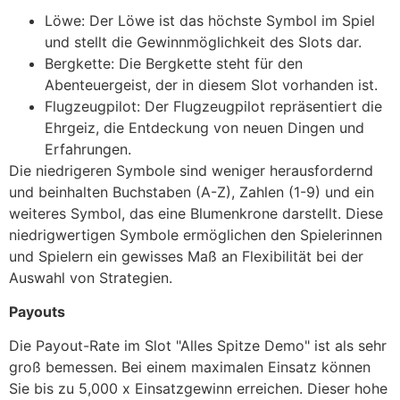
Löwe: Der Löwe ist das höchste Symbol im Spiel
und stellt die Gewinnmöglichkeit des Slots dar.
Bergkette: Die Bergkette steht für den
Abenteuergeist, der in diesem Slot vorhanden ist.
Flugzeugpilot: Der Flugzeugpilot repräsentiert die
Ehrgeiz, die Entdeckung von neuen Dingen und
Erfahrungen.
Die niedrigeren Symbole sind weniger herausfordernd
und beinhalten Buchstaben (A-Z), Zahlen (1-9) und ein
weiteres Symbol, das eine Blumenkrone darstellt. Diese
niedrigwertigen Symbole ermöglichen den Spielerinnen
und Spielern ein gewisses Maß an Flexibilität bei der
Auswahl von Strategien.
Payouts
Die Payout-Rate im Slot "Alles Spitze Demo" ist als sehr
groß bemessen. Bei einem maximalen Einsatz können
Sie bis zu 5,000 x Einsatzgewinn erreichen. Dieser hohe