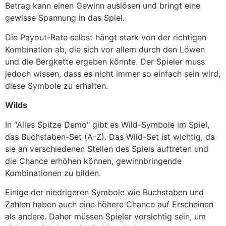
Betrag kann einen Gewinn auslösen und bringt eine
gewisse Spannung in das Spiel.
Die Payout-Rate selbst hängt stark von der richtigen
Kombination ab, die sich vor allem durch den Löwen
und die Bergkette ergeben könnte. Der Spieler muss
jedoch wissen, dass es nicht immer so einfach sein wird,
diese Symbole zu erhalten.
Wilds
In "Alles Spitze Demo" gibt es Wild-Symbole im Spiel,
das Buchstaben-Set (A-Z). Das Wild-Set ist wichtig, da
sie an verschiedenen Stellen des Spiels auftreten und
die Chance erhöhen können, gewinnbringende
Kombinationen zu bilden.
Einige der niedrigeren Symbole wie Buchstaben und
Zahlen haben auch eine höhere Chance auf Erscheinen
als andere. Daher müssen Spieler vorsichtig sein, um