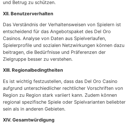
und Betrug zu schützen.
XII. Benutzerverhalten
Das Verständnis der Verhaltensweisen von Spielern ist
entscheidend für das Angebotspaket des Del Oro
Casinos. Analyse von Daten aus Spielverlaufen,
Spielerprofile und sozialen Netzwirkungen können dazu
beitragen, die Bedürfnisse und Präferenzen der
Zielgruppe besser zu verstehen.
XIII. Regionalbedingtheiten
Es ist wichtig festzustellen, dass das Del Oro Casino
aufgrund unterschiedlicher rechtlicher Vorschriften von
Region zu Region stark variiert kann. Zudem können
regional spezifische Spiele oder Spielvarianten beliebter
sein als in anderen Gebieten.
XIV. Gesamtwürdigung