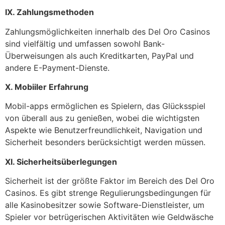
IX. Zahlungsmethoden
Zahlungsmöglichkeiten innerhalb des Del Oro Casinos
sind vielfältig und umfassen sowohl Bank-
Überweisungen als auch Kreditkarten, PayPal und
andere E-Payment-Dienste.
X. Mobiiler Erfahrung
Mobil-apps ermöglichen es Spielern, das Glücksspiel
von überall aus zu genießen, wobei die wichtigsten
Aspekte wie Benutzerfreundlichkeit, Navigation und
Sicherheit besonders berücksichtigt werden müssen.
XI. Sicherheitsüberlegungen
Sicherheit ist der größte Faktor im Bereich des Del Oro
Casinos. Es gibt strenge Regulierungsbedingungen für
alle Kasinobesitzer sowie Software-Dienstleister, um
Spieler vor betrügerischen Aktivitäten wie Geldwäsche