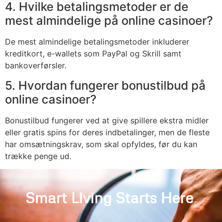
4. Hvilke betalingsmetoder er de
mest almindelige på online casinoer?
De mest almindelige betalingsmetoder inkluderer
kreditkort, e-wallets som PayPal og Skrill samt
bankoverførsler.
5. Hvordan fungerer bonustilbud på
online casinoer?
Bonustilbud fungerer ved at give spillere ekstra midler
eller gratis spins for deres indbetalinger, men de fleste
har omsætningskrav, som skal opfyldes, før du kan
trække penge ud.
Smart Living Starts Here
.