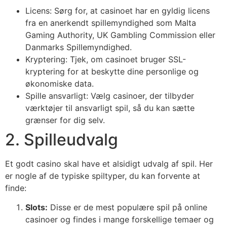
Licens: Sørg for, at casinoet har en gyldig licens
fra en anerkendt spillemyndighed som Malta
Gaming Authority, UK Gambling Commission eller
Danmarks Spillemyndighed.
Kryptering: Tjek, om casinoet bruger SSL-
kryptering for at beskytte dine personlige og
økonomiske data.
Spille ansvarligt: Vælg casinoer, der tilbyder
værktøjer til ansvarligt spil, så du kan sætte
grænser for dig selv.
2. Spilleudvalg
Et godt casino skal have et alsidigt udvalg af spil. Her
er nogle af de typiske spiltyper, du kan forvente at
finde:
Slots:
Disse er de mest populære spil på online
casinoer og findes i mange forskellige temaer og