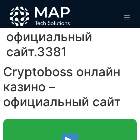
Cryptoboss онлайн
казино
официальный
сайт.3381
Cryptoboss онлайн
казино –
официальный сайт