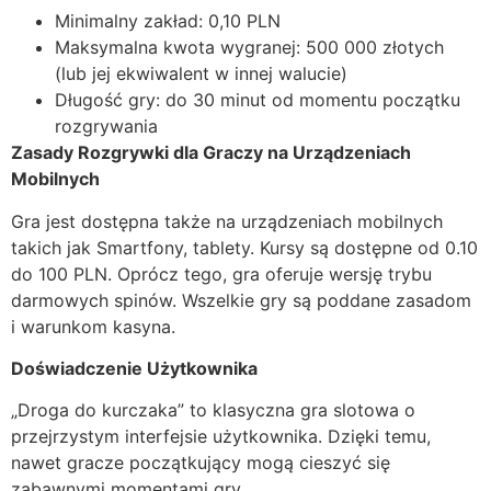
Minimalny zakład: 0,10 PLN
Maksymalna kwota wygranej: 500 000 złotych
(lub jej ekwiwalent w innej walucie)
Długość gry: do 30 minut od momentu początku
rozgrywania
Zasady Rozgrywki dla Graczy na Urządzeniach
Mobilnych
Gra jest dostępna także na urządzeniach mobilnych
takich jak Smartfony, tablety. Kursy są dostępne od 0.10
do 100 PLN. Oprócz tego, gra oferuje wersję trybu
darmowych spinów. Wszelkie gry są poddane zasadom
i warunkom kasyna.
Doświadczenie Użytkownika
„Droga do kurczaka” to klasyczna gra slotowa o
przejrzystym interfejsie użytkownika. Dzięki temu,
nawet gracze początkujący mogą cieszyć się
zabawnymi momentami gry.