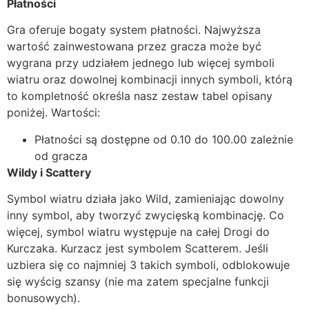
Płatności
Gra oferuje bogaty system płatności. Najwyższa
wartość zainwestowana przez gracza może być
wygrana przy udziałem jednego lub więcej symboli
wiatru oraz dowolnej kombinacji innych symboli, którą
to kompletność określa nasz zestaw tabel opisany
poniżej. Wartości:
Płatności są dostępne od 0.10 do 100.00 zależnie
od gracza
Wildy i Scattery
Symbol wiatru działa jako Wild, zamieniając dowolny
inny symbol, aby tworzyć zwycięską kombinację. Co
więcej, symbol wiatru występuje na całej Drogi do
Kurczaka. Kurzacz jest symbolem Scatterem. Jeśli
uzbiera się co najmniej 3 takich symboli, odblokowuje
się wyścig szansy (nie ma zatem specjalne funkcji
bonusowych).