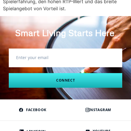
Spielerfahrung, den hohen RTP-Wert und das breite
Spielangebot von Vorteil ist.
Smart Living Starts Here
.
CONNECT
FACEBOOK
INSTAGRAM