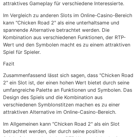
attraktives Gameplay für verschiedene Interessierte.
Im Vergleich zu anderen Slots im Online-Casino-Bereich
kann "Chicken Road 2" als eine unterhaltsame und
spannende Alternative betrachtet werden. Die
Kombination aus verschiedenen Funktionen, der RTP-
Wert und den Symbolen macht es zu einem attraktiven
Spiel für Spieler.
Fazit
Zusammenfassend lässt sich sagen, dass "Chicken Road
2" ein Slot ist, der einen hohen Wert bietet durch seine
umfangreiche Palette an Funktionen und Symbolen. Das
Design des Spiels und die Kombination aus
verschiedenen Symblonstitzen machen es zu einer
attraktiven Alternative im Online-Casino-Bereich.
Im Allgemeinen kann "Chicken Road 2" als ein Slot
betrachtet werden, der durch seine positive