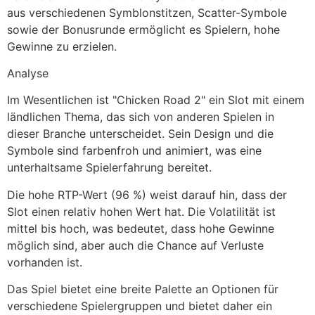
aus verschiedenen Symblonstitzen, Scatter-Symbole
sowie der Bonusrunde ermöglicht es Spielern, hohe
Gewinne zu erzielen.
Analyse
Im Wesentlichen ist "Chicken Road 2" ein Slot mit einem
ländlichen Thema, das sich von anderen Spielen in
dieser Branche unterscheidet. Sein Design und die
Symbole sind farbenfroh und animiert, was eine
unterhaltsame Spielerfahrung bereitet.
Die hohe RTP-Wert (96 %) weist darauf hin, dass der
Slot einen relativ hohen Wert hat. Die Volatilität ist
mittel bis hoch, was bedeutet, dass hohe Gewinne
möglich sind, aber auch die Chance auf Verluste
vorhanden ist.
Das Spiel bietet eine breite Palette an Optionen für
verschiedene Spielergruppen und bietet daher ein