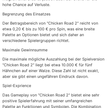
hohe Chance auf Verluste.
Begrenzung des Einsatzes
Der Betragsbereich von "Chicken Road 2" reicht von
etwa 0,20 € bis zu 100 € pro Spin, was eine breite
Palette an Optionen bietet und sich daher an
verschiedene Spielergruppen richtet.
Maximale Gewinnsumme
Die maximale mögliche Auszahlung bei der Spielversion
"Chicken Road 2" liegt bei etwa 10.000 € für fünf
Hähnchen auf einer Walze. Diese Zahl ist nicht exakt,
aber sie gibt einen ungefähren Eindruck davon.
Spiel-Exprience
Das Gameplay von "Chicken Road 2" bietet eine sehr
positive Spielerfahrung mit seiner umfangreichen
Palette an Funktionen und Symbolen. Die Kombination