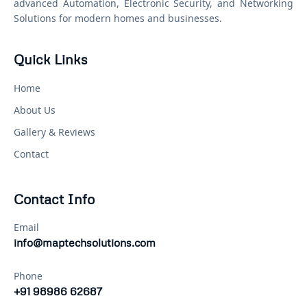
advanced Automation, Electronic Security, and Networking
Solutions for modern homes and businesses.
Quick Links
Home
About Us
Gallery & Reviews
Contact
Contact Info
Email
info@maptechsolutions.com
Phone
+91 98986 62687