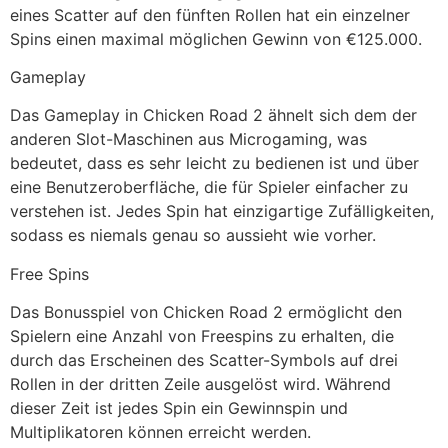
eines Scatter auf den fünften Rollen hat ein einzelner
Spins einen maximal möglichen Gewinn von €125.000.
Gameplay
Das Gameplay in Chicken Road 2 ähnelt sich dem der
anderen Slot-Maschinen aus Microgaming, was
bedeutet, dass es sehr leicht zu bedienen ist und über
eine Benutzeroberfläche, die für Spieler einfacher zu
verstehen ist. Jedes Spin hat einzigartige Zufälligkeiten,
sodass es niemals genau so aussieht wie vorher.
Free Spins
Das Bonusspiel von Chicken Road 2 ermöglicht den
Spielern eine Anzahl von Freespins zu erhalten, die
durch das Erscheinen des Scatter-Symbols auf drei
Rollen in der dritten Zeile ausgelöst wird. Während
dieser Zeit ist jedes Spin ein Gewinnspin und
Multiplikatoren können erreicht werden.