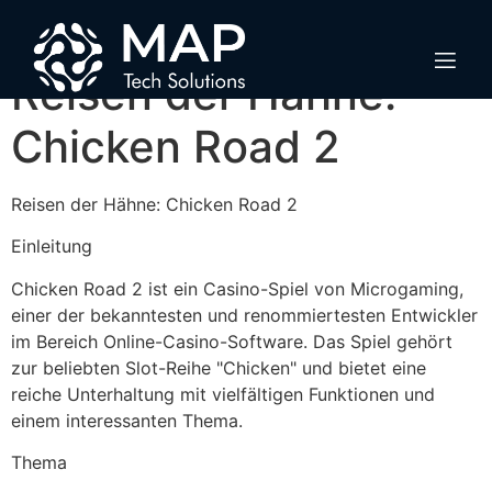
Chicken Road 2
Reisen der Hähne:
Chicken Road 2
Reisen der Hähne: Chicken Road 2
Einleitung
Chicken Road 2 ist ein Casino-Spiel von Microgaming,
einer der bekanntesten und renommiertesten Entwickler
im Bereich Online-Casino-Software. Das Spiel gehört
zur beliebten Slot-Reihe "Chicken" und bietet eine
reiche Unterhaltung mit vielfältigen Funktionen und
einem interessanten Thema.
Thema