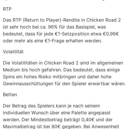
RTP
Das RTP (Return to Player)-Rendite in Chicken Road 2
ist sehr hoch bei ca. 96% für das Basispiel, was
bedeutet, dass für jede €1-Setzposition etwa €0,96€
oder mehr als eine €1-Frage erhalten werden.
Volatilität
Die Volatilitäten in Chicken Road 2 sind im allgemeinen
Medium bis hoch gefahren. Das bedeutet, dass einige
Spins ein hohes Risiko mitbringen und daher hohe
Gewinnausschüttungen für den Spieler erwartbar wären.
Betten
Der Betrag des Spielers kann je nach seinem
individuellen Wunsch über eine Palette angepasst
werden. Der Mindestbetrag beträgt 0,40€ und der
Maximalbetrag ist bei 80€ gegeben. Bei Anwesenheit