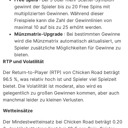
gewinnt der Spieler bis zu 20 Free Spins mit
multiplizierten Gewinnen. Während dieser
Freispiele kann die Zahl der Gewinnlinien von
maximal 10 auf bis zu 25 erhöht werden.
Münzmatrix-Upgrade
: Bei bestimmten Gewinne
wird die Münzmatrix automatisch aktualisiert, um
Spieler zusätzliche Möglichkeiten für Gewinne zu
bieten.
RTP und Volatilität
Der Return-to-Player (RTP) von Chicken Road beträgt
96.5 %, was relativ hoch ist und Spieler viel Spielzeit
bietet. Die Volatilität ist moderat, also wird es
gelegentlich zu großen Gewinnen kommen, aber auch
manchmal leider zu kleinen Verlusten.
Wetteinsätze
Der Mindestwetteinsatz bei Chicken Road beträgt 0.20