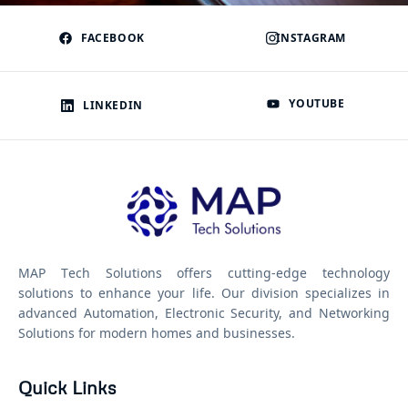
FACEBOOK
INSTAGRAM
YOUTUBE
LINKEDIN
MAP Tech Solutions offers cutting-edge technology
solutions to enhance your life. Our division specializes in
advanced Automation, Electronic Security, and Networking
Solutions for modern homes and businesses.
Quick Links