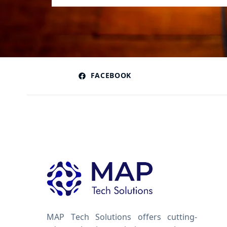
FACEBOOK
MAP Tech Solutions offers cutting-