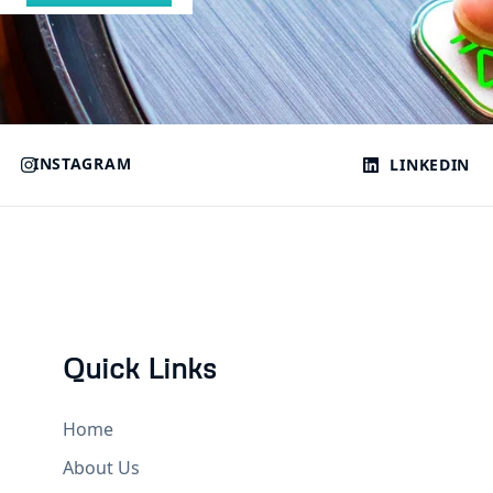
INSTAGRAM
LINKEDIN
Quick Links
Home
About Us