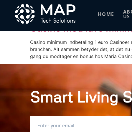
Category:
aarhusa
AB
HOME
US
Casino med lave mini
Casino minimum indbetaling 1 euro Casinoer m
branchen. Alt sammen betyder det, at det nu
gang du modtager en bonus hos Maria Casino
Smart Living S