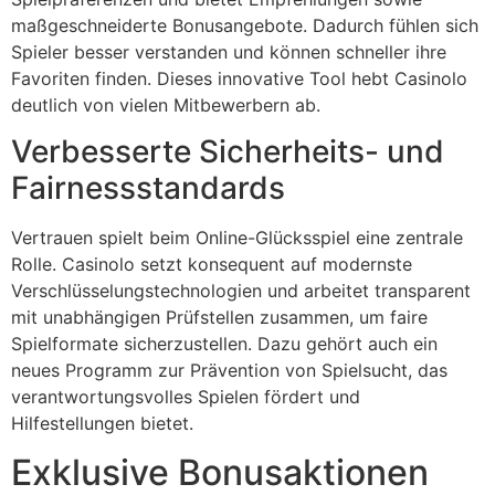
maßgeschneiderte Bonusangebote. Dadurch fühlen sich
Spieler besser verstanden und können schneller ihre
Favoriten finden. Dieses innovative Tool hebt Casinolo
deutlich von vielen Mitbewerbern ab.
Verbesserte Sicherheits- und
Fairnessstandards
Vertrauen spielt beim Online-Glücksspiel eine zentrale
Rolle. Casinolo setzt konsequent auf modernste
Verschlüsselungstechnologien und arbeitet transparent
mit unabhängigen Prüfstellen zusammen, um faire
Spielformate sicherzustellen. Dazu gehört auch ein
neues Programm zur Prävention von Spielsucht, das
verantwortungsvolles Spielen fördert und
Hilfestellungen bietet.
Exklusive Bonusaktionen