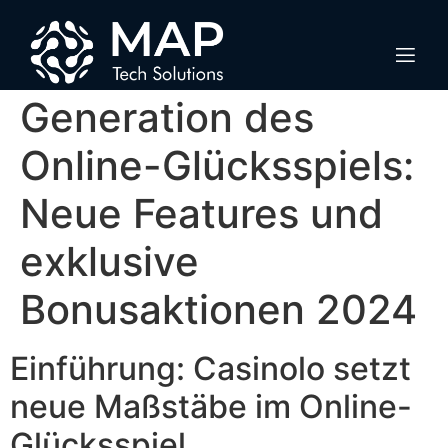
Casinolo präsentiert
die nächste
Generation des
Online-Glücksspiels:
Neue Features und
exklusive
Bonusaktionen 2024
Einführung: Casinolo setzt
neue Maßstäbe im Online-
Glücksspiel