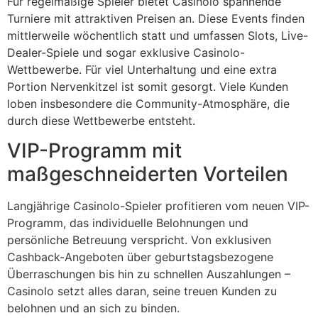
Für regelmäßige Spieler bietet Casinolo spannende
Turniere mit attraktiven Preisen an. Diese Events finden
mittlerweile wöchentlich statt und umfassen Slots, Live-
Dealer-Spiele und sogar exklusive Casinolo-
Wettbewerbe. Für viel Unterhaltung und eine extra
Portion Nervenkitzel ist somit gesorgt. Viele Kunden
loben insbesondere die Community-Atmosphäre, die
durch diese Wettbewerbe entsteht.
VIP-Programm mit
maßgeschneiderten Vorteilen
Langjährige Casinolo-Spieler profitieren vom neuen VIP-
Programm, das individuelle Belohnungen und
persönliche Betreuung verspricht. Von exklusiven
Cashback-Angeboten über geburtstagsbezogene
Überraschungen bis hin zu schnellen Auszahlungen –
Casinolo setzt alles daran, seine treuen Kunden zu
belohnen und an sich zu binden.