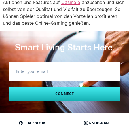
Aktionen und Features auf
Casinolo
anzusehen und sich
selbst von der Qualität und Vielfalt zu überzeugen. So
können Spieler optimal von den Vorteilen profitieren
und das beste Online-Gaming genießen.
Smart Living Starts Here
.
CONNECT
FACEBOOK
INSTAGRAM