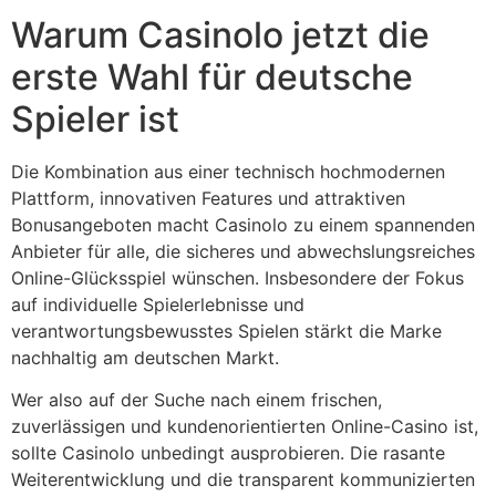
Warum Casinolo jetzt die
erste Wahl für deutsche
Spieler ist
Die Kombination aus einer technisch hochmodernen
Plattform, innovativen Features und attraktiven
Bonusangeboten macht Casinolo zu einem spannenden
Anbieter für alle, die sicheres und abwechslungsreiches
Online-Glücksspiel wünschen. Insbesondere der Fokus
auf individuelle Spielerlebnisse und
verantwortungsbewusstes Spielen stärkt die Marke
nachhaltig am deutschen Markt.
Wer also auf der Suche nach einem frischen,
zuverlässigen und kundenorientierten Online-Casino ist,
sollte Casinolo unbedingt ausprobieren. Die rasante
Weiterentwicklung und die transparent kommunizierten