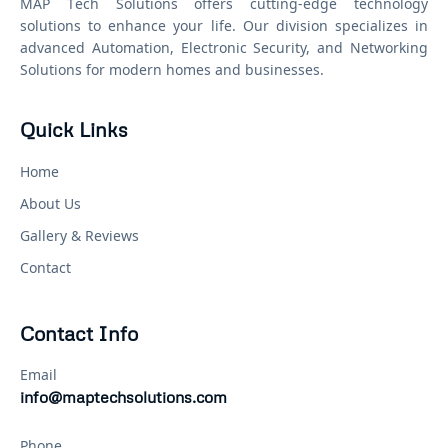
MAP Tech Solutions offers cutting-edge technology
solutions to enhance your life. Our division specializes in
advanced Automation, Electronic Security, and Networking
Solutions for modern homes and businesses.
Quick Links
Home
About Us
Gallery & Reviews
Contact
Contact Info
Email
info@maptechsolutions.com
Phone