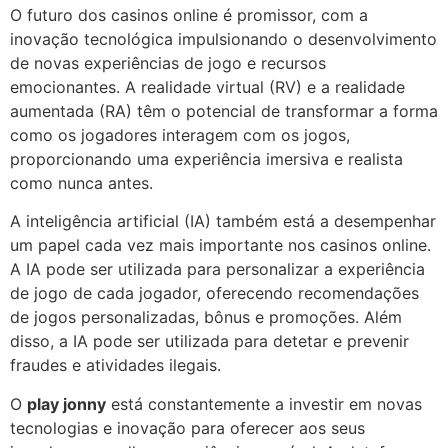
O futuro dos casinos online é promissor, com a
inovação tecnológica impulsionando o desenvolvimento
de novas experiências de jogo e recursos
emocionantes. A realidade virtual (RV) e a realidade
aumentada (RA) têm o potencial de transformar a forma
como os jogadores interagem com os jogos,
proporcionando uma experiência imersiva e realista
como nunca antes.
A inteligência artificial (IA) também está a desempenhar
um papel cada vez mais importante nos casinos online.
A IA pode ser utilizada para personalizar a experiência
de jogo de cada jogador, oferecendo recomendações
de jogos personalizadas, bônus e promoções. Além
disso, a IA pode ser utilizada para detetar e prevenir
fraudes e atividades ilegais.
O
play jonny
está constantemente a investir em novas
tecnologias e inovação para oferecer aos seus