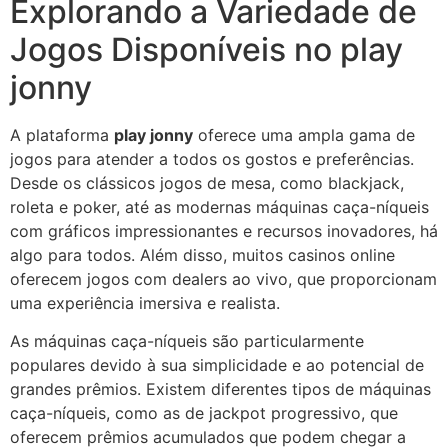
Explorando a Variedade de
Jogos Disponíveis no play
jonny
A plataforma
play jonny
oferece uma ampla gama de
jogos para atender a todos os gostos e preferências.
Desde os clássicos jogos de mesa, como blackjack,
roleta e poker, até as modernas máquinas caça-níqueis
com gráficos impressionantes e recursos inovadores, há
algo para todos. Além disso, muitos casinos online
oferecem jogos com dealers ao vivo, que proporcionam
uma experiência imersiva e realista.
As máquinas caça-níqueis são particularmente
populares devido à sua simplicidade e ao potencial de
grandes prêmios. Existem diferentes tipos de máquinas
caça-níqueis, como as de jackpot progressivo, que
oferecem prêmios acumulados que podem chegar a