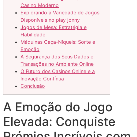
Casino Moderno
Explorando a Variedade de Jogos
Disponíveis no play jonny
Jogos de Mesa: Estratégia e
Habilidade
Máquinas Caça-Níqueis: Sorte e
Emoção
A Segurança dos Seus Dados e
Transações no Ambiente Online
O Futuro dos Casinos Online e a
Inovação Contínua
Conclusão
A Emoção do Jogo
Elevada: Conquiste
Prémios Incríveis com