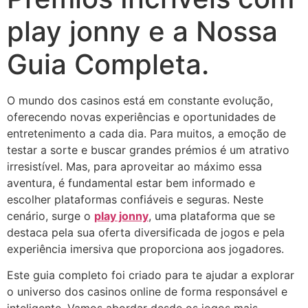
play jonny e a Nossa
Guia Completa.
O mundo dos casinos está em constante evolução,
oferecendo novas experiências e oportunidades de
entretenimento a cada dia. Para muitos, a emoção de
testar a sorte e buscar grandes prémios é um atrativo
irresistível. Mas, para aproveitar ao máximo essa
aventura, é fundamental estar bem informado e
escolher plataformas confiáveis e seguras. Neste
cenário, surge o
play jonny
, uma plataforma que se
destaca pela sua oferta diversificada de jogos e pela
experiência imersiva que proporciona aos jogadores.
Este guia completo foi criado para te ajudar a explorar
o universo dos casinos online de forma responsável e