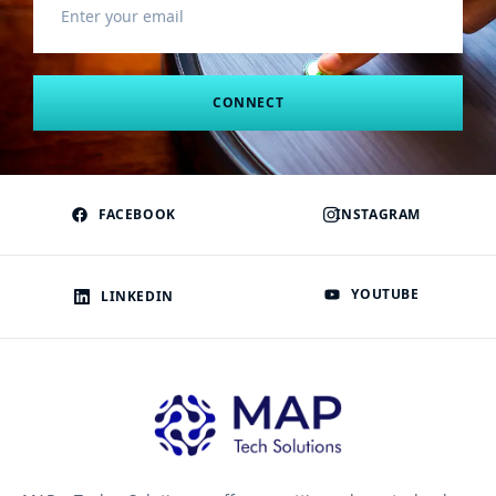
CONNECT
FACEBOOK
INSTAGRAM
YOUTUBE
LINKEDIN