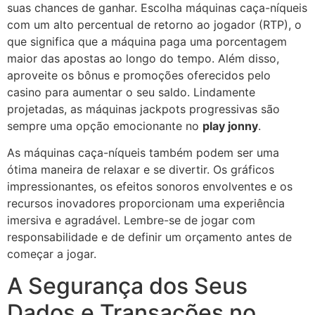
suas chances de ganhar. Escolha máquinas caça-níqueis
com um alto percentual de retorno ao jogador (RTP), o
que significa que a máquina paga uma porcentagem
maior das apostas ao longo do tempo. Além disso,
aproveite os bônus e promoções oferecidos pelo
casino para aumentar o seu saldo. Lindamente
projetadas, as máquinas jackpots progressivas são
sempre uma opção emocionante no
play jonny
.
As máquinas caça-níqueis também podem ser uma
ótima maneira de relaxar e se divertir. Os gráficos
impressionantes, os efeitos sonoros envolventes e os
recursos inovadores proporcionam uma experiência
imersiva e agradável. Lembre-se de jogar com
responsabilidade e de definir um orçamento antes de
começar a jogar.
A Segurança dos Seus
Dados e Transações no