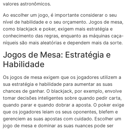
valores astronômicos.
Ao escolher um jogo, é importante considerar o seu
nível de habilidade e o seu orçamento. Jogos de mesa,
como blackjack e poker, exigem mais estratégia e
conhecimento das regras, enquanto as máquinas caça-
níqueis são mais aleatórias e dependem mais da sorte.
Jogos de Mesa: Estratégia e
Habilidade
Os jogos de mesa exigem que os jogadores utilizem a
sua estratégia e habilidade para aumentar as suas
chances de ganhar. O blackjack, por exemplo, envolve
tomar decisões inteligentes sobre quando pedir carta,
quando parar e quando dobrar a aposta. O poker exige
que os jogadores leiam os seus oponentes, blefem e
gerenciem as suas apostas com cuidado. Escolher um
jogo de mesa e dominar as suas nuances pode ser