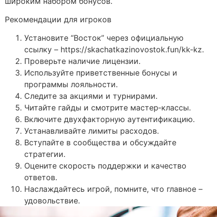
широким набором бонусов.
Рекомендации для игроков
Установите “Восток” через официальную
ссылку – https://skachatkazinovostok.fun/kk-kz.
Проверьте наличие лицензии.
Используйте приветственные бонусы и
программы лояльности.
Следите за акциями и турнирами.
Читайте гайды и смотрите мастер‑классы.
Включите двухфакторную аутентификацию.
Устанавливайте лимиты расходов.
Вступайте в сообщества и обсуждайте
стратегии.
Оцените скорость поддержки и качество
ответов.
Наслаждайтесь игрой, помните, что главное –
удовольствие.