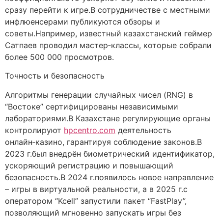
сразу перейти к игре.В сотрудничестве с местными
инфлюенсерами публикуются обзоры и
советы.Например, известный казахстанский геймер
Сатпаев проводил мастер‑классы, которые собрали
более 500 000 просмотров.
Точность и безопасность
Алгоритмы генерации случайных чисел (RNG) в
“Востоке” сертифицированы независимыми
лабораториями.В Казахстане регулирующие органы
контролируют
hpcentro.com
деятельность
онлайн‑казино, гарантируя соблюдение законов.В
2023 г.был внедрён биометрический идентификатор,
ускоряющий регистрацию и повышающий
безопасность.В 2024 г.появилось новое направление
– игры в виртуальной реальности, а в 2025 г.с
оператором “Kcell” запустили пакет “FastPlay”,
позволяющий мгновенно запускать игры без