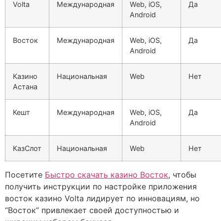
Volta
Международная
Web, iOS,
Да
Android
Восток
Международная
Web, iOS,
Да
Android
Казино
Национальная
Web
Нет
Астана
Кешт
Международная
Web, iOS,
Да
Android
КазСлот
Национальная
Web
Нет
Посетите
Быстро скачать казино Восток
, чтобы
получить инструкции по настройке приложения
восток казино Volta лидирует по инновациям, но
“Восток” привлекает своей доступностью и