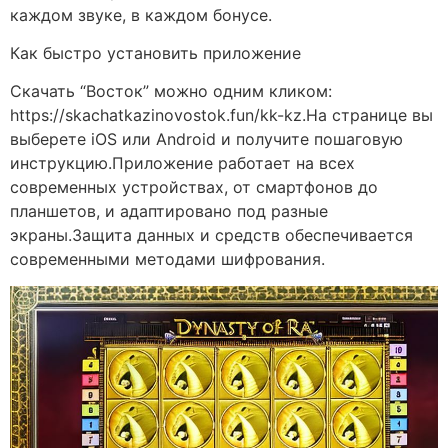
каждом звуке, в каждом бонусе.
Как быстро установить приложение
Скачать “Восток” можно одним кликом:
https://skachatkazinovostok.fun/kk-kz.На странице вы
выберете iOS или Android и получите пошаговую
инструкцию.Приложение работает на всех
современных устройствах, от смартфонов до
планшетов, и адаптировано под разные
экраны.Защита данных и средств обеспечивается
современными методами шифрования.