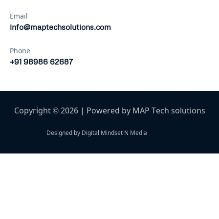
Email
info@maptechsolutions.com
Phone
+91 98986 62687
Copyright © 2026 | Powered by MAP Tech solutions
Designed by Digital Mindset N Media