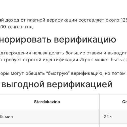
ий доход от платной верификации составляет около 1
0 тенге в год.
игнорировать верификацию
одтверждения нельзя делать большие ставки и выводи
о требует строгой идентификации.Игрок может быть з
оры могут обещать “быструю” верификацию, но потом 
с выгодной верификацией
Stardakazino
Ca
15 мин
24 ч