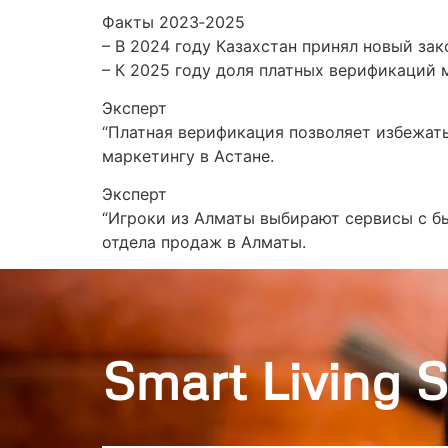
Факты 2023‑2025
– В 2024 году Казахстан принял новый зак
– К 2025 году доля платных верификаций 
Эксперт
“Платная верификация позволяет избежать
маркетингу в Астане.
Эксперт
“Игроки из Алматы выбирают сервисы с бы
отдела продаж в Алматы.
Smart Living S