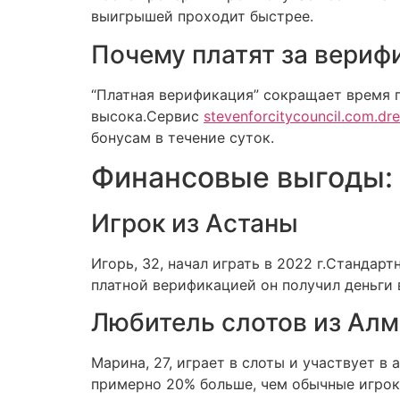
выигрышей проходит быстрее.
Почему платят за вери
“Платная верификация” сокращает время п
высока.Сервис
stevenforcitycouncil.com.dr
бонусам в течение суток.
Финансовые выгоды:
Игрок из Астаны
Игорь, 32, начал играть в 2022 г.Стандар
платной верификацией он получил деньги в
Любитель слотов из Ал
Марина, 27, играет в слоты и участвует 
примерно 20% больше, чем обычные игрок