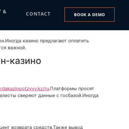
ане
Y &
CONTACT
BOOK A DEMO
ом спроса появляется услуга “платная
н.Иногда казино предлагают оплатить
тся важной.
йн‑казино
tardakazinootzyvy.kz/ru
.Платформы просят
алисты сверяют данные с госбазой.Иногда
цент возврата средств.Также вывод