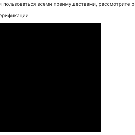
и пользоваться всеми преимуществами, рассмотрите ре
верификации