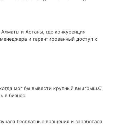
 Алматы и Астаны, где конкуренция
менеджера и гарантированный доступ к
, когда мог бы вывести крупный выигрыш.С
ь в бизнес.
олучала бесплатные вращения и заработала