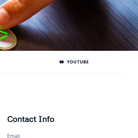
YOUTUBE
Contact Info
Email