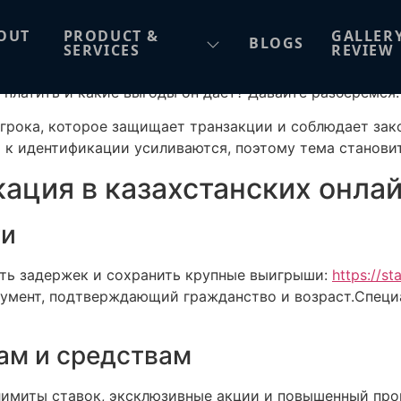
ию: актуальность в Казахст
OUT
PRODUCT &
GALLER
BLOGS
SERVICES
REVIEW
 60% населения играет в слоты, рулетку и покер.С рост
о платить и какие выгоды он даёт? Давайте разберёмся.
грока, которое защищает транзакции и соблюдает зако
 к идентификации усиливаются, поэтому тема станови
кация в казахстанских онла
ти
ть задержек и сохранить крупные выигрыши:
https://s
окумент, подтверждающий гражданство и возраст.Специ
ам и средствам
лимиты ставок, эксклюзивные акции и повышенный про